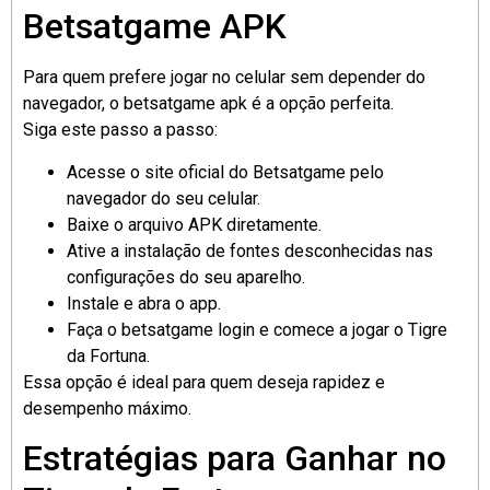
Betsatgame APK
Para quem prefere jogar no celular sem depender do
navegador, o betsatgame apk é a opção perfeita.
Siga este passo a passo:
Acesse o site oficial do Betsatgame pelo
navegador do seu celular.
Baixe o arquivo APK diretamente.
Ative a instalação de fontes desconhecidas nas
configurações do seu aparelho.
Instale e abra o app.
Faça o betsatgame login e comece a jogar o Tigre
da Fortuna.
Essa opção é ideal para quem deseja rapidez e
desempenho máximo.
Estratégias para Ganhar no