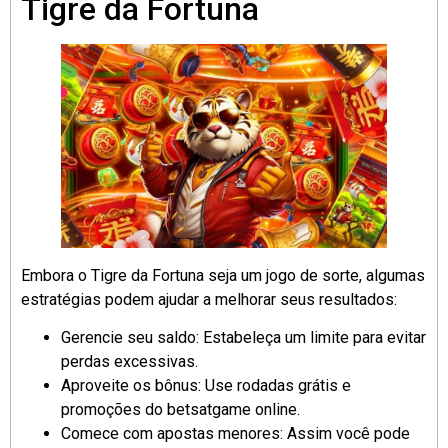
Tigre da Fortuna
Embora o Tigre da Fortuna seja um jogo de sorte, algumas
estratégias podem ajudar a melhorar seus resultados:
Gerencie seu saldo: Estabeleça um limite para evitar
perdas excessivas.
Aproveite os bônus: Use rodadas grátis e
promoções do betsatgame online.
Comece com apostas menores: Assim você pode