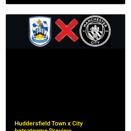
Huddersfield Town x City
betsatgame Preview