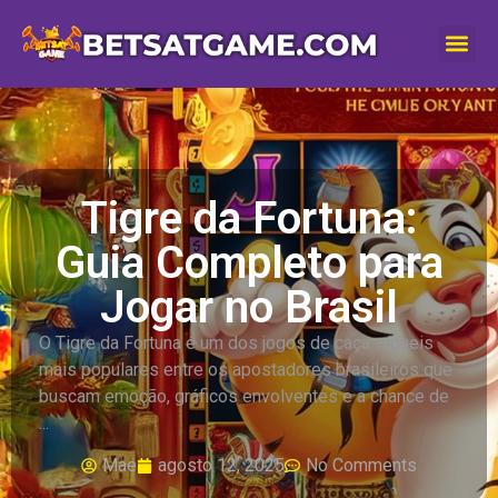
Crash Game
Tigre da Fortuna:
Guia Completo para
Jogar no Brasil
O Tigre da Fortuna é um dos jogos de caça-níqueis
mais populares entre os apostadores brasileiros que
buscam emoção, gráficos envolventes e a chance de
...
Mae
agosto 12, 2025
No Comments