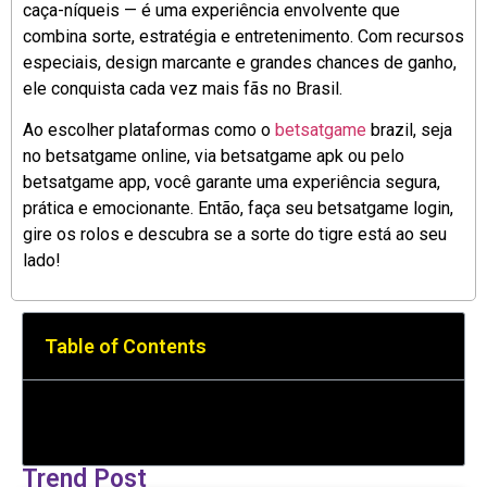
caça-níqueis — é uma experiência envolvente que
combina sorte, estratégia e entretenimento. Com recursos
especiais, design marcante e grandes chances de ganho,
ele conquista cada vez mais fãs no Brasil.
Ao escolher plataformas como o
betsatgame
brazil, seja
no betsatgame online, via betsatgame apk ou pelo
betsatgame app, você garante uma experiência segura,
prática e emocionante. Então, faça seu betsatgame login,
gire os rolos e descubra se a sorte do tigre está ao seu
lado!
Table of Contents
Trend Post