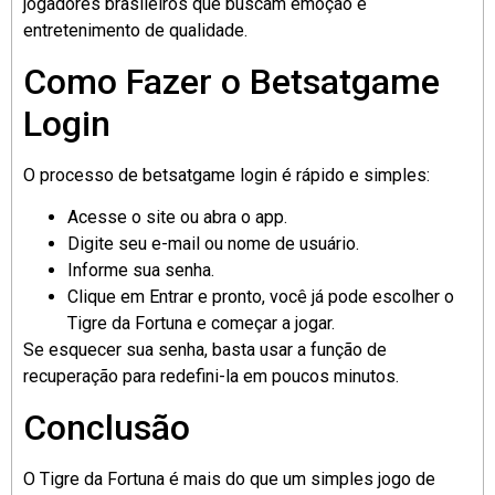
jogadores brasileiros que buscam emoção e
entretenimento de qualidade.
Como Fazer o Betsatgame
Login
O processo de betsatgame login é rápido e simples:
Acesse o site ou abra o app.
Digite seu e-mail ou nome de usuário.
Informe sua senha.
Clique em Entrar e pronto, você já pode escolher o
Tigre da Fortuna e começar a jogar.
Se esquecer sua senha, basta usar a função de
recuperação para redefini-la em poucos minutos.
Conclusão
O Tigre da Fortuna é mais do que um simples jogo de