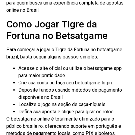
para quem busca uma experiência completa de apostas
online no Brasil.
Como Jogar Tigre da
Fortuna no Betsatgame
Para começar a jogar o Tigre da Fortuna no betsatgame
brazil, basta seguir alguns passos simples:
Acesse o site oficial ou utilize o betsatgame app
para maior praticidade.
Crie sua conta ou faça seu betsatgame login.
Deposite fundos usando métodos de pagamento
disponíveis no Brasil.
Localize o jogo na seção de caça-níqueis.
Defina sua aposta e clique para girar os rolos.
O betsatgame online é totalmente otimizado para o
público brasileiro, oferecendo suporte em português e
métodos de pagamento locais, como PIX e boletos.