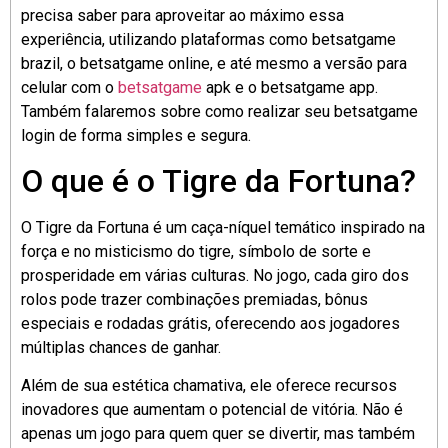
precisa saber para aproveitar ao máximo essa
experiência, utilizando plataformas como betsatgame
brazil, o betsatgame online, e até mesmo a versão para
celular com o
betsatgame
apk e o betsatgame app.
Também falaremos sobre como realizar seu betsatgame
login de forma simples e segura.
O que é o Tigre da Fortuna?
O Tigre da Fortuna é um caça-níquel temático inspirado na
força e no misticismo do tigre, símbolo de sorte e
prosperidade em várias culturas. No jogo, cada giro dos
rolos pode trazer combinações premiadas, bônus
especiais e rodadas grátis, oferecendo aos jogadores
múltiplas chances de ganhar.
Além de sua estética chamativa, ele oferece recursos
inovadores que aumentam o potencial de vitória. Não é
apenas um jogo para quem quer se divertir, mas também