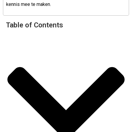
kennis mee te maken.
Table of Contents