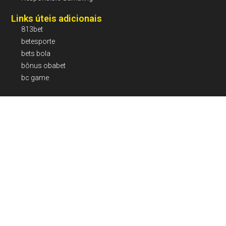
Links úteis adicionais
813bet
betesporte​
bets bola
bônus obabet
bc game