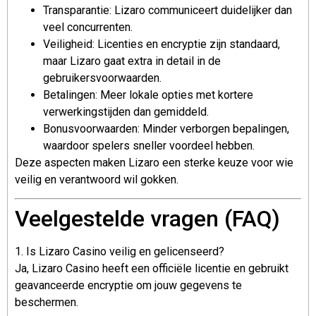
Transparantie: Lizaro communiceert duidelijker dan
veel concurrenten.
Veiligheid: Licenties en encryptie zijn standaard,
maar Lizaro gaat extra in detail in de
gebruikersvoorwaarden.
Betalingen: Meer lokale opties met kortere
verwerkingstijden dan gemiddeld.
Bonusvoorwaarden: Minder verborgen bepalingen,
waardoor spelers sneller voordeel hebben.
Deze aspecten maken Lizaro een sterke keuze voor wie
veilig en verantwoord wil gokken.
Veelgestelde vragen (FAQ)
1. Is Lizaro Casino veilig en gelicenseerd?
Ja, Lizaro Casino heeft een officiële licentie en gebruikt
geavanceerde encryptie om jouw gegevens te
beschermen.