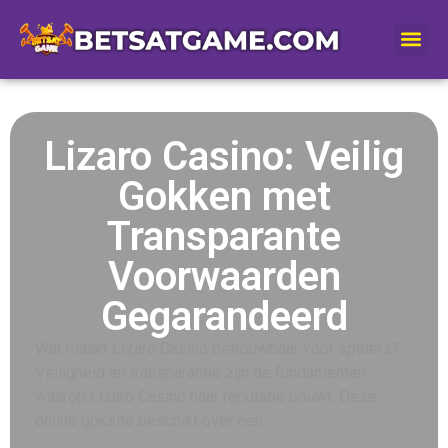
Lizaro Casino: Veilig
Gokken met
Transparante
Voorwaarden
Gegarandeerd
Wat maakt Lizaro Casino betrouwbaar voor spelers?
Veiligheid en transparantie zijn de fundamenten
waarop Lizaro Casino haar reputatie bouwt. Deze
online goksite beschikt over een ...