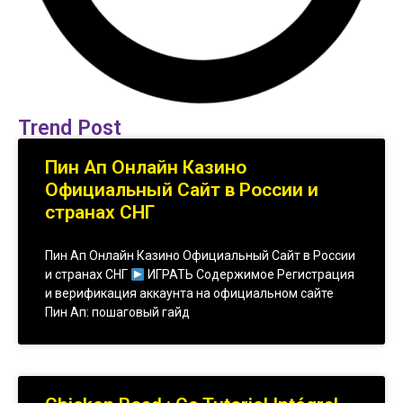
Trend Post
Пин Ап Онлайн Казино
Официальный Сайт в России и
странах СНГ
Пин Ап Онлайн Казино Официальный Сайт в России
и странах СНГ
ИГРАТЬ Содержимое Регистрация
и верификация аккаунта на официальном сайте
Пин Ап: пошаговый гайд