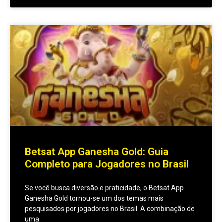
Betsat App Ganesha Gold: Guia
Completo para Jogadores no Brasil
Se você busca diversão e praticidade, o Betsat App
Ganesha Gold tornou-se um dos temas mais
pesquisados por jogadores no Brasil. A combinação de
uma