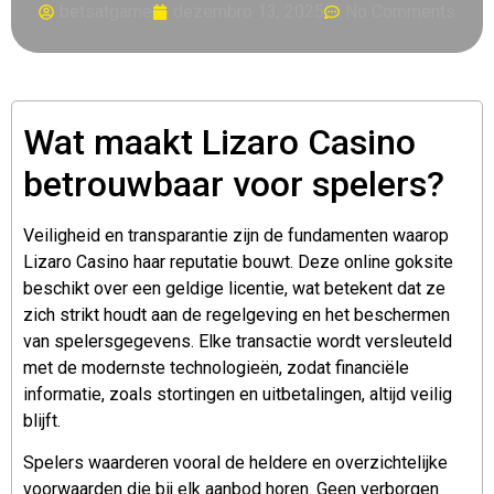
betsatgame
dezembro 13, 2025
No Comments
Wat maakt Lizaro Casino
betrouwbaar voor spelers?
Veiligheid en transparantie zijn de fundamenten waarop
Lizaro Casino haar reputatie bouwt. Deze online goksite
beschikt over een geldige licentie, wat betekent dat ze
zich strikt houdt aan de regelgeving en het beschermen
van spelersgegevens. Elke transactie wordt versleuteld
met de modernste technologieën, zodat financiële
informatie, zoals stortingen en uitbetalingen, altijd veilig
blijft.
Spelers waarderen vooral de heldere en overzichtelijke
voorwaarden die bij elk aanbod horen. Geen verborgen