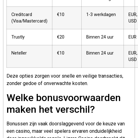
Creditcard
€10
1-3 werkdagen
EUR,
(Visa/Mastercard)
USD
Trustly
€20
Binnen 24 uur
EUR
Neteller
€10
Binnen 24 uur
EUR,
USD
Deze opties zorgen voor snelle en veilige transacties,
zonder gedoe of onverwachte kosten.
Welke bonusvoorwaarden
maken het verschil?
Bonussen zijn vaak doorslaggevend voor de keuze van
een casino, maar veel spelers ervaren onduidelijkheid