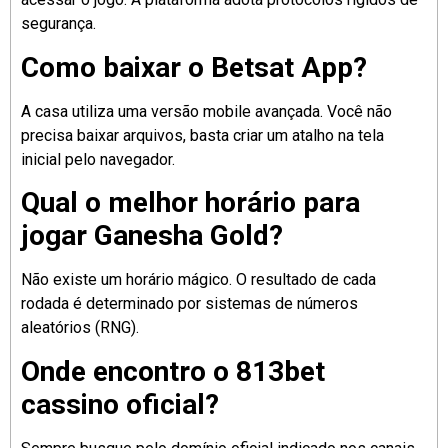
segurança.
Como baixar o Betsat App?
A casa utiliza uma versão mobile avançada. Você não
precisa baixar arquivos, basta criar um atalho na tela
inicial pelo navegador.
Qual o melhor horário para
jogar Ganesha Gold?
Não existe um horário mágico. O resultado de cada
rodada é determinado por sistemas de números
aleatórios (RNG).
Onde encontro o 813bet
cassino oficial?