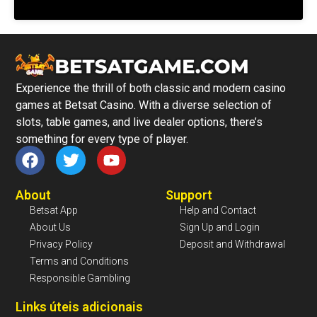
Experience the thrill of both classic and modern casino
games at Betsat Casino. With a diverse selection of
slots, table games, and live dealer options, there’s
something for every type of player.
About
Support
Betsat App
Help and Contact
About Us
Sign Up and Login
Privacy Policy
Deposit and Withdrawal
Terms and Conditions
Responsible Gambling
Links úteis adicionais