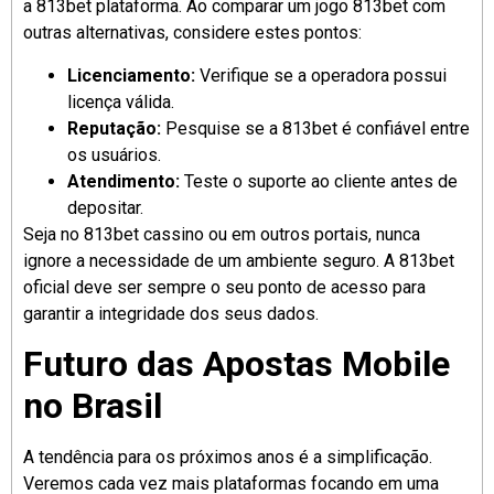
a 813bet plataforma. Ao comparar um jogo 813bet com
outras alternativas, considere estes pontos:
Licenciamento:
Verifique se a operadora possui
licença válida.
Reputação:
Pesquise se a 813bet é confiável entre
os usuários.
Atendimento:
Teste o suporte ao cliente antes de
depositar.
Seja no 813bet cassino ou em outros portais, nunca
ignore a necessidade de um ambiente seguro. A 813bet
oficial deve ser sempre o seu ponto de acesso para
garantir a integridade dos seus dados.
Futuro das Apostas Mobile
no Brasil
A tendência para os próximos anos é a simplificação.
Veremos cada vez mais plataformas focando em uma