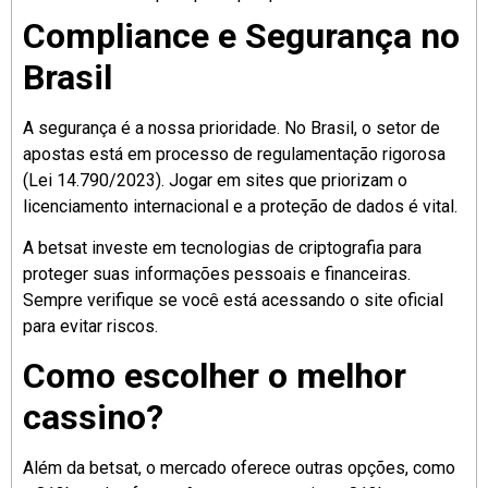
Compliance e Segurança no
Brasil
A segurança é a nossa prioridade. No Brasil, o setor de
apostas está em processo de regulamentação rigorosa
(Lei 14.790/2023). Jogar em sites que priorizam o
licenciamento internacional e a proteção de dados é vital.
A betsat investe em tecnologias de criptografia para
proteger suas informações pessoais e financeiras.
Sempre verifique se você está acessando o site oficial
para evitar riscos.
Como escolher o melhor
cassino?
Além da betsat, o mercado oferece outras opções, como