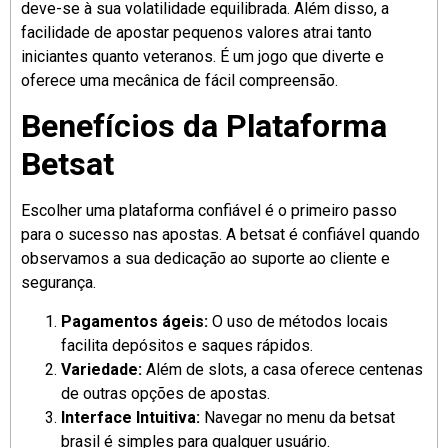
deve-se à sua volatilidade equilibrada. Além disso, a
facilidade de apostar pequenos valores atrai tanto
iniciantes quanto veteranos. É um jogo que diverte e
oferece uma mecânica de fácil compreensão.
Benefícios da Plataforma
Betsat
Escolher uma plataforma confiável é o primeiro passo
para o sucesso nas apostas. A betsat é confiável quando
observamos a sua dedicação ao suporte ao cliente e
segurança.
Pagamentos ágeis:
O uso de métodos locais
facilita depósitos e saques rápidos.
Variedade:
Além de slots, a casa oferece centenas
de outras opções de apostas.
Interface Intuitiva:
Navegar no menu da betsat
brasil é simples para qualquer usuário.