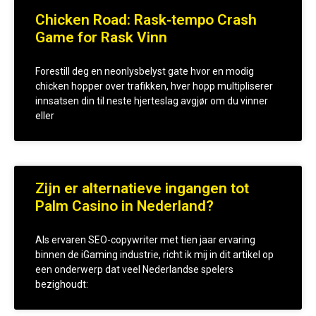
Chicken Road: Rask‑tempo Crash
Game for Rask Vinn
Forestill deg en neonlysbelyst gate hvor en modig
chicken hopper over trafikken, hver hopp multipliserer
innsatsen din til neste hjerteslag avgjør om du vinner
eller
Zijn er alternatieve ingangen tot
Palm Casino in Nederland?
Als ervaren SEO-copywriter met tien jaar ervaring
binnen de iGaming industrie, richt ik mij in dit artikel op
een onderwerp dat veel Nederlandse spelers
bezighoudt: