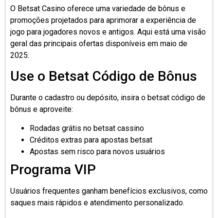
O Betsat Casino oferece uma variedade de bônus e
promoções projetados para aprimorar a experiência de
jogo para jogadores novos e antigos. Aqui está uma visão
geral das principais ofertas disponíveis em maio de
2025:
Use o Betsat Código de Bônus
Durante o cadastro ou depósito, insira o betsat código de
bônus e aproveite:
Rodadas grátis no betsat cassino
Créditos extras para apostas betsat
Apostas sem risco para novos usuários
Programa VIP
Usuários frequentes ganham benefícios exclusivos, como
saques mais rápidos e atendimento personalizado.