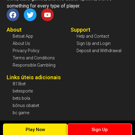
something for every type of player.
About
Support
Betsat App
Help and Contact
About Us
Sign Up and Login
Privacy Policy
Deposit and Withdrawal
Terms and Conditions
Responsible Gambling
Links úteis adicionais
813bet
betesporte​
bets bola
bônus obabet
bc game
Play Now
Sign Up