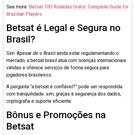
See more:
Betsat 100 Rodadas Grátis: Complete Guide for
Brazilian Players
Betsat é Legal e Segura no
Brasil?
Sim. Apesar de o Brasil ainda estar regulamentando o
mercado, a betsat brasil atua com licenças internacionais
válidas e oferece serviços de forma segura para
jogadores brasileiros.
A pergunta “a betsat é confiável?” pode ser respondida
com tranquilidade: sim, graças à segurança dos dados,
criptografia e suporte eficiente.
Bônus e Promoções na
Betsat