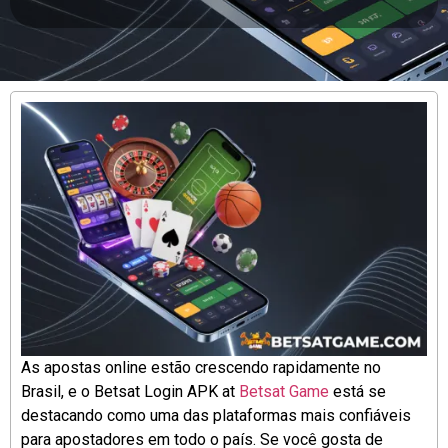
As apostas online estão crescendo rapidamente no
Brasil, e o Betsat Login APK at
Betsat Game
está se
destacando como uma das plataformas mais confiáveis
para apostadores em todo o país. Se você gosta de