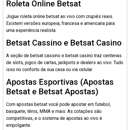
Roleta Online Betsat
Jogue roleta online betsat ao vivo com crupiês reais.
Existem versões europeia, francesa e americana para
uma experiência realista.
Betsat Cassino e Betsat Casino
A seção de betsat cassino e betsat casino traz centenas
de slots, jogos de cartas, jackpots e dealers ao vivo. Tudo
isso no conforto da sua casa ou via celular.
Apostas Esportivas (Apostas
Betsat e Betsat Apostas)
Com apostas betsat você pode apostar em futebol,
basquete, tênis, MMA e mais. As cotações são
competitivas, e o sistema de apostas ao vivo é
empolgante.