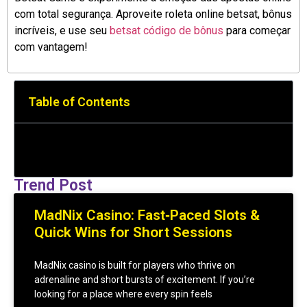
com total segurança. Aproveite roleta online betsat, bônus
incríveis, e use seu
betsat código de bônus
para começar
com vantagem!
Table of Contents
Trend Post
MadNix Casino: Fast‑Paced Slots &
Quick Wins for Short Sessions
MadNix casino is built for players who thrive on
adrenaline and short bursts of excitement. If you’re
looking for a place where every spin feels