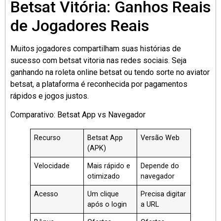
Betsat Vitória: Ganhos Reais
de Jogadores Reais
Muitos jogadores compartilham suas histórias de
sucesso com betsat vitoria nas redes sociais. Seja
ganhando na roleta online betsat ou tendo sorte no aviator
betsat, a plataforma é reconhecida por pagamentos
rápidos e jogos justos.
Comparativo: Betsat App vs Navegador
Recurso
Betsat App
Versão Web
(APK)
Velocidade
Mais rápido e
Depende do
otimizado
navegador
Acesso
Um clique
Precisa digitar
após o login
a URL