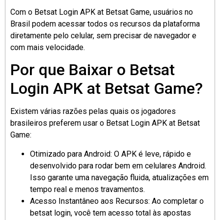
Com o Betsat Login APK at Betsat Game, usuários no
Brasil podem acessar todos os recursos da plataforma
diretamente pelo celular, sem precisar de navegador e
com mais velocidade.
Por que Baixar o Betsat
Login APK at Betsat Game?
Existem várias razões pelas quais os jogadores
brasileiros preferem usar o Betsat Login APK at Betsat
Game:
Otimizado para Android: O APK é leve, rápido e
desenvolvido para rodar bem em celulares Android.
Isso garante uma navegação fluida, atualizações em
tempo real e menos travamentos.
Acesso Instantâneo aos Recursos: Ao completar o
betsat login, você tem acesso total às apostas