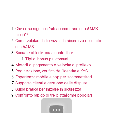
Che cosa significa “siti scommesse non AAMS
sicuri”?
Come valutare la licenza e la sicurezza di un sito
non AAMS
Bonus e offerte: cosa controllare
Tipi di bonus più comuni
Metodi di pagamento e velocità di prelievo
Registrazione, verifica dell’identità e KYC
Esperienza mobile e app per scommettitori
Supporto clienti e gestione delle dispute
Guida pratica per iniziare in sicurezza
Confronto rapido di tre piattaforme popolari