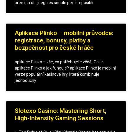
premisa del juego es simple pero imposible
Aplikace Plinko – mobilní průvodce:
registrace, bonusy, platby a
bezpečnost pro české hráče
aplikace Plinko – vše, co potřebujete vědět Co je
aplikace Plinko a jak funguje? aplikace Plinko je mobilní
verze populární kasinové hry, která kombinuje
jednoduchý
Slotexo Casino: Mastering Short,
High‑Intensity Gaming Sessions