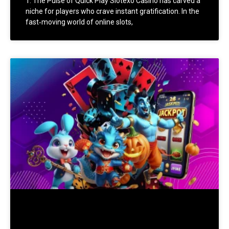
1. The Pulse of Quick Play Slotexo Casino has carved a
niche for players who crave instant gratification. In the
fast‑moving world of online slots,