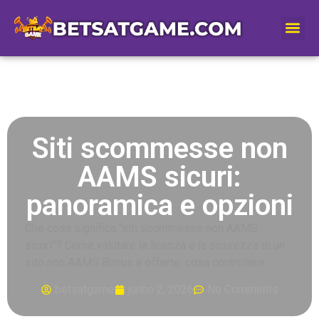
Crash Game
Siti scommesse non
AAMS sicuri:
panoramica e opzioni
Che cosa significa “siti scommesse non AAMS
sicuri”? Come valutare la licenza e la sicurezza di un
sito non AAMS Bonus e offerte: cosa controllare ...
betsatgame
junho 2, 2026
No Comments