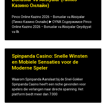
Казино Онлайн)
Pinco Online Kazino 2026 – Bonuslar və Aksiyalar
(Пинко Казино Онлайн) ▶️ OYNA Содержимое Pinco
Online Kazino 2026 – Bonuslar və Aksiyalar Qeydiyyat
və İlk
Spinpanda Casino: Snelle Winsten
en Mobiele Sensaties voor de
Moderne Speler
Waarom Spinpanda Aanslaat bij de Snel‑Gokker
Spinpanda Casino heeft een niche gevonden voor
spelers die verlangen naar directe spanning. Het
platform biedt meer dan 7.000