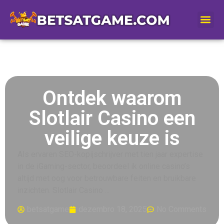
Crash Game
Ontdek waarom
Slotlair Casino een
veilige keuze is
Als ervaren SEO-kopijschrijver met tien jaar expertise
in de iGaming-sector, beoordeel ik online casino’s
altijd met oog voor betrouwbare feiten en bruikbare
inzichten. Slotlair Casino ...
betsatgame
dezembro 18, 2025
No Comments