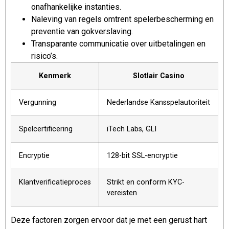
onafhankelijke instanties.
Naleving van regels omtrent spelerbescherming en
preventie van gokverslaving.
Transparante communicatie over uitbetalingen en
risico’s.
Kenmerk
Slotlair Casino
Vergunning
Nederlandse Kansspelautoriteit
Spelcertificering
iTech Labs, GLI
Encryptie
128-bit SSL-encryptie
Klantverificatieproces
Strikt en conform KYC-
vereisten
Deze factoren zorgen ervoor dat je met een gerust hart