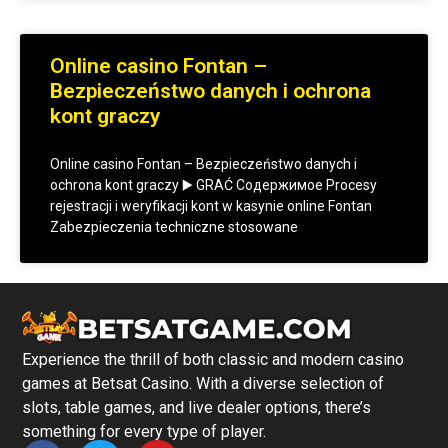
Online casino Fontan –
Bezpieczeństwo danych i ochrona
kont graczy
Online casino Fontan – Bezpieczeństwo danych i
ochrona kont graczy ▶️ GRAĆ Содержимое Procesy
rejestracji i weryfikacji kont w kasynie online Fontan
Zabezpieczenia techniczne stosowane
Experience the thrill of both classic and modern casino
games at Betsat Casino. With a diverse selection of
slots, table games, and live dealer options, there’s
something for every type of player.