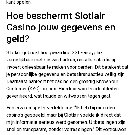
kunt spelen.
Hoe beschermt Slotlair
Casino jouw gegevens en
geld?
Slotlair gebruikt hoogwaardige SSL-encryptie,
vergelijkbaar met die van banken, om alle data die jij
invoert onleesbaar te maken voor derden. Dit betekent dat
je persoonlijke gegevens en betaaltransacties veilig zijn.
Daarnaast hanteert het casino een grondig Know Your
Customer (KYC)-proces. Hierdoor worden identiteiten
geverifieerd, wat fraude en witwassen tegen gaat.
Een ervaren speler vertelde me: “Ik heb bij meerdere
casino’s gespeeld, maar bij Slotlair voelde ik direct dat
mijn informatie serieus werd genomen. Uitbetalingen zijn
snel en transparant, zonder verrassingen.” Dit vertrouwen