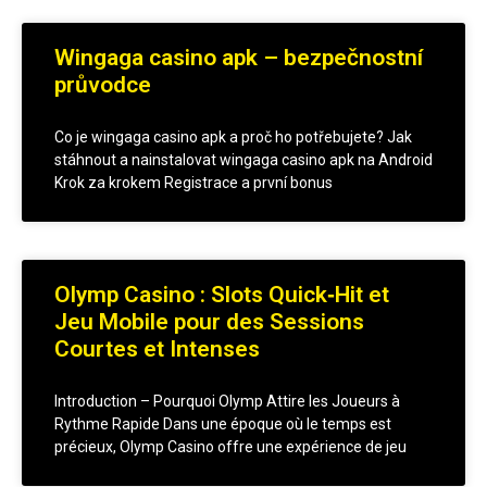
Wingaga casino apk – bezpečnostní
průvodce
Co je wingaga casino apk a proč ho potřebujete? Jak
stáhnout a nainstalovat wingaga casino apk na Android
Krok za krokem Registrace a první bonus
Olymp Casino : Slots Quick‑Hit et
Jeu Mobile pour des Sessions
Courtes et Intenses
Introduction – Pourquoi Olymp Attire les Joueurs à
Rythme Rapide Dans une époque où le temps est
précieux, Olymp Casino offre une expérience de jeu