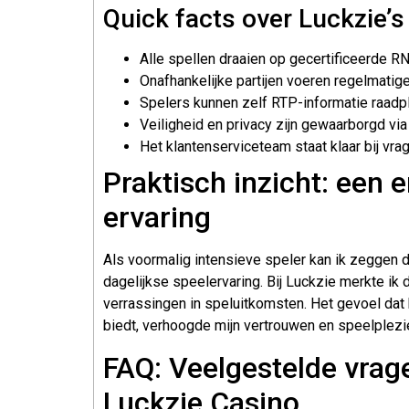
Quick facts over Luckzie’s 
Alle spellen draaien op gecertificeerde R
Onafhankelijke partijen voeren regelmatige
Spelers kunnen zelf RTP-informatie raadp
Veiligheid en privacy zijn gewaarborgd vi
Het klantenserviceteam staat klaar bij vra
Praktisch inzicht: een e
ervaring
Als voormalig intensieve speler kan ik zeggen da
dagelijkse speelervaring. Bij Luckzie merkte ik 
verrassingen in speluitkomsten. Het gevoel dat h
biedt, verhoogde mijn vertrouwen en speelplezie
FAQ: Veelgestelde vrage
Luckzie Casino