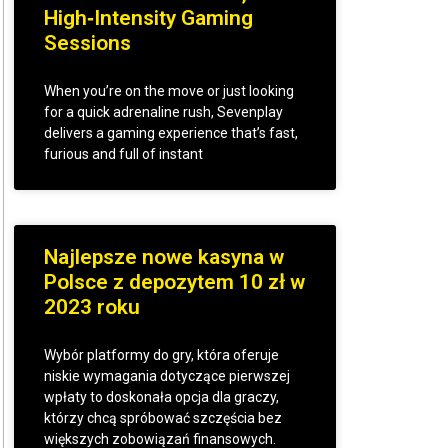
High‑Intensity Gaming
Sessions
When you’re on the move or just looking
for a quick adrenaline rush, Sevenplay
delivers a gaming experience that’s fast,
furious and full of instant
Najlepsze nowe kasyna w
Polsce z depozytem 10 zł w
2023 roku
Wybór platformy do gry, która oferuje
niskie wymagania dotyczące pierwszej
wpłaty to doskonała opcja dla graczy,
którzy chcą spróbować szczęścia bez
większych zobowiązań finansowych.