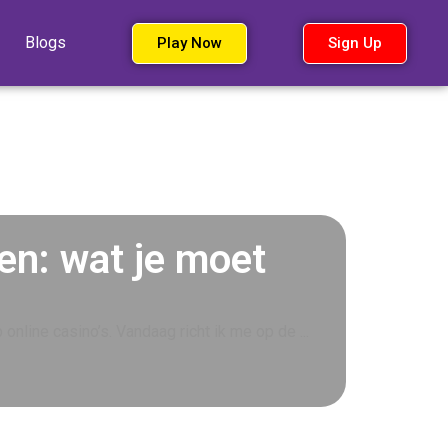
Blogs
Play Now
Sign Up
len: wat je moet
online casino’s. Vandaag richt ik me op de ...