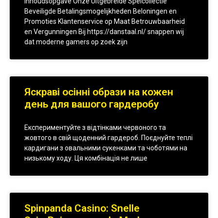
Inhoudsopgave Onze Uitgebreide Spelcollectie
Beveiligde Betalingsmogelijkheden Beloningen en
Promoties Klantenservice op Maat Betrouwbaarheid
en Vergunningen Bij https://danstaal.nl/ snappen wij
dat moderne gamers op zoek zijn
Яскраві осінні образи на кожен
день для вашого гардеробу
Експериментуйте з відтінками червоного та
жовтого в свій щоденний гардероб. Поєднуйте теплі
кардигани з овальними сукенками та чоботями на
низькому ходу. Ця комбінація не лише
Spinpanda Casino: Snelle