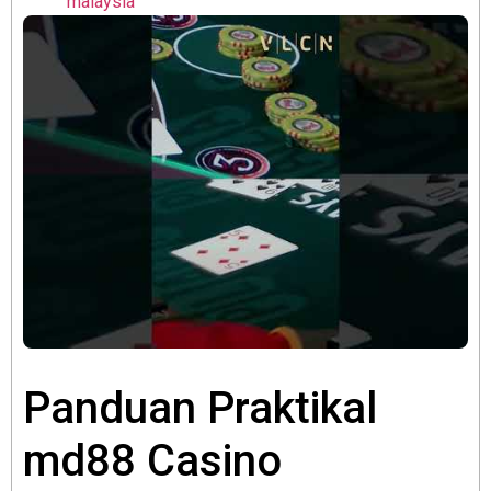
malaysia
Panduan Praktikal
md88 Casino