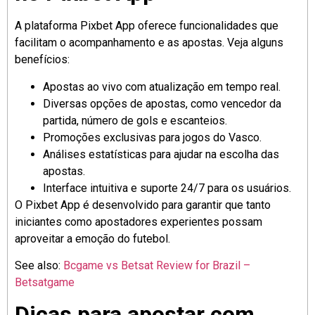
A plataforma Pixbet App oferece funcionalidades que
facilitam o acompanhamento e as apostas. Veja alguns
benefícios:
Apostas ao vivo com atualização em tempo real.
Diversas opções de apostas, como vencedor da
partida, número de gols e escanteios.
Promoções exclusivas para jogos do Vasco.
Análises estatísticas para ajudar na escolha das
apostas.
Interface intuitiva e suporte 24/7 para os usuários.
O Pixbet App é desenvolvido para garantir que tanto
iniciantes como apostadores experientes possam
aproveitar a emoção do futebol.
See also:
Bcgame vs Betsat Review for Brazil –
Betsatgame
Dicas para apostar com