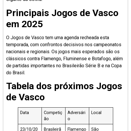
Principais Jogos de Vasco
em 2025
O Jogos de Vasco tem uma agenda recheada esta
temporada, com confrontos decisivos nos campeonatos
nacionais e regionais. Os jogos mais esperados são os
clássicos contra Flamengo, Fluminense e Botafogo, além
de partidas importantes no Brasileirão Série B e na Copa
do Brasil.
Tabela dos próximos Jogos
de Vasco
Data
Competiç
Adversári
Local
ão
o
23/10/20
Brasileirã
Flamengo
São