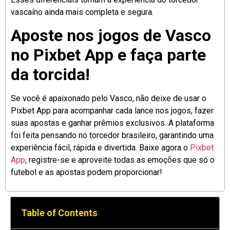
vascaíno ainda mais completa e segura.
Aposte nos jogos de Vasco
no Pixbet App e faça parte
da torcida!
Se você é apaixonado pelo Vasco, não deixe de usar o
Pixbet App para acompanhar cada lance nos jogos, fazer
suas apostas e ganhar prêmios exclusivos. A plataforma
foi feita pensando no torcedor brasileiro, garantindo uma
experiência fácil, rápida e divertida. Baixe agora o
Pixbet
App
, registre-se e aproveite todas as emoções que só o
futebol e as apostas podem proporcionar!
Table of Contents