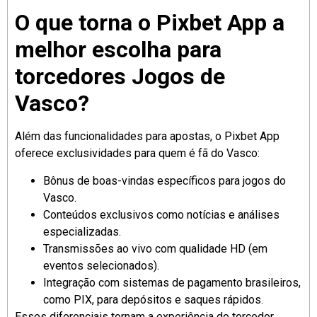
O que torna o Pixbet App a
melhor escolha para
torcedores Jogos de
Vasco?
Além das funcionalidades para apostas, o Pixbet App
oferece exclusividades para quem é fã do Vasco:
Bônus de boas-vindas específicos para jogos do
Vasco.
Conteúdos exclusivos como notícias e análises
especializadas.
Transmissões ao vivo com qualidade HD (em
eventos selecionados).
Integração com sistemas de pagamento brasileiros,
como PIX, para depósitos e saques rápidos.
Esses diferenciais tornam a experiência do torcedor