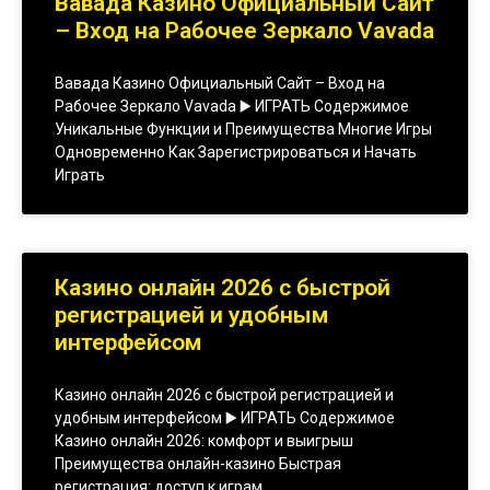
Вавада Казино Официальный Сайт
– Вход на Рабочее Зеркало Vavada
Вавада Казино Официальный Сайт – Вход на
Рабочее Зеркало Vavada ▶️ ИГРАТЬ Содержимое
Уникальные Функции и Преимущества Многие Игры
Одновременно Как Зарегистрироваться и Начать
Играть
Казино онлайн 2026 с быстрой
регистрацией и удобным
интерфейсом
Казино онлайн 2026 с быстрой регистрацией и
удобным интерфейсом ▶️ ИГРАТЬ Содержимое
Казино онлайн 2026: комфорт и выигрыш
Преимущества онлайн-казино Быстрая
регистрация: доступ к играм