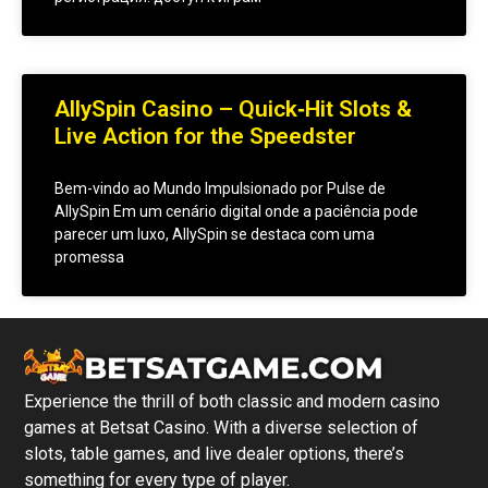
AllySpin Casino – Quick‑Hit Slots &
Live Action for the Speedster
Bem-vindo ao Mundo Impulsionado por Pulse de
AllySpin Em um cenário digital onde a paciência pode
parecer um luxo, AllySpin se destaca com uma
promessa
Experience the thrill of both classic and modern casino
games at Betsat Casino. With a diverse selection of
slots, table games, and live dealer options, there’s
something for every type of player.