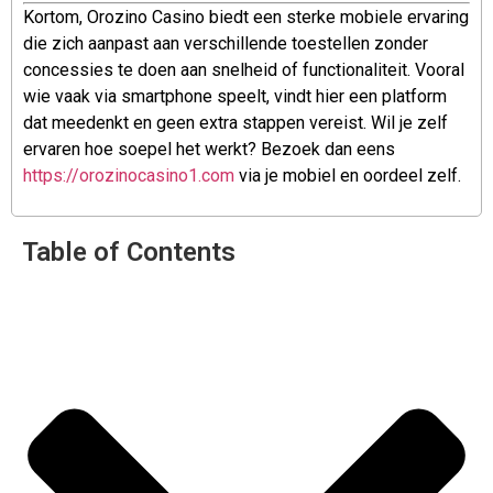
Kortom, Orozino Casino biedt een sterke mobiele ervaring
die zich aanpast aan verschillende toestellen zonder
concessies te doen aan snelheid of functionaliteit. Vooral
wie vaak via smartphone speelt, vindt hier een platform
dat meedenkt en geen extra stappen vereist. Wil je zelf
ervaren hoe soepel het werkt? Bezoek dan eens
https://orozinocasino1.com
via je mobiel en oordeel zelf.
Table of Contents