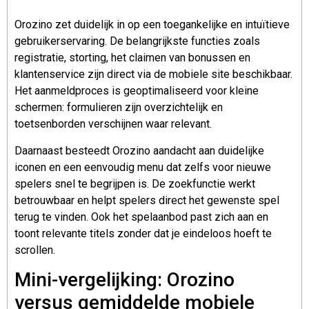
Orozino zet duidelijk in op een toegankelijke en intuïtieve
gebruikerservaring. De belangrijkste functies zoals
registratie, storting, het claimen van bonussen en
klantenservice zijn direct via de mobiele site beschikbaar.
Het aanmeldproces is geoptimaliseerd voor kleine
schermen: formulieren zijn overzichtelijk en
toetsenborden verschijnen waar relevant.
Daarnaast besteedt Orozino aandacht aan duidelijke
iconen en een eenvoudig menu dat zelfs voor nieuwe
spelers snel te begrijpen is. De zoekfunctie werkt
betrouwbaar en helpt spelers direct het gewenste spel
terug te vinden. Ook het spelaanbod past zich aan en
toont relevante titels zonder dat je eindeloos hoeft te
scrollen.
Mini-vergelijking: Orozino
versus gemiddelde mobiele