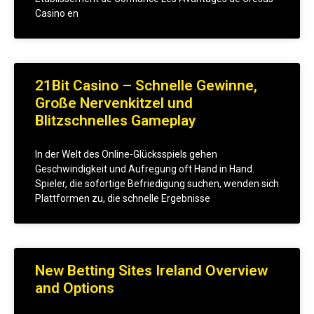
Casino en
21Bit Casino – Schnelle Gewinne,
Große Nervenkitzel und
Blitzschnelles Gameplay
In der Welt des Online-Glücksspiels gehen
Geschwindigkeit und Aufregung oft Hand in Hand.
Spieler, die sofortige Befriedigung suchen, wenden sich
Plattformen zu, die schnelle Ergebnisse
New Betting Sites Ireland Overview
and Options