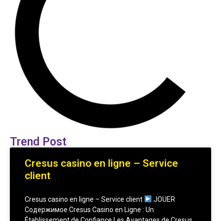
Trend Post
Cresus casino en ligne – Service
client
Cresus casino en ligne – Service client
JOUER
Содержимое Cresus Casino en Ligne : Un
Établissement de Confiance Les Avantages de Cresus