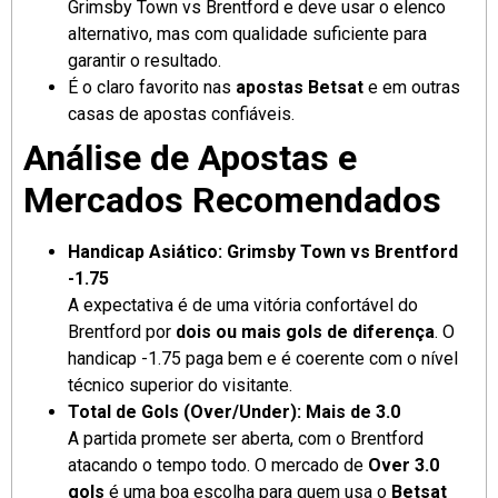
Grimsby Town vs Brentford e deve usar o elenco
alternativo, mas com qualidade suficiente para
garantir o resultado.
É o claro favorito nas
apostas Betsat
e em outras
casas de apostas confiáveis.
Análise de Apostas e
Mercados Recomendados
Handicap Asiático: Grimsby Town vs Brentford
-1.75
A expectativa é de uma vitória confortável do
Brentford por
dois ou mais gols de diferença
. O
handicap -1.75 paga bem e é coerente com o nível
técnico superior do visitante.
Total de Gols (Over/Under): Mais de 3.0
A partida promete ser aberta, com o Brentford
atacando o tempo todo. O mercado de
Over 3.0
gols
é uma boa escolha para quem usa o
Betsat