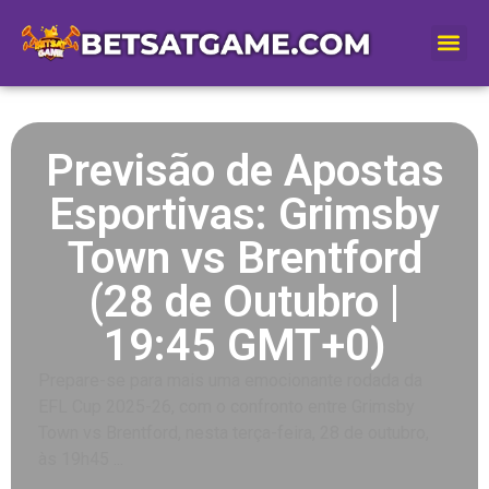
Crash Game
Previsão de Apostas
Esportivas: Grimsby
Town vs Brentford
(28 de Outubro |
19:45 GMT+0)
Prepare-se para mais uma emocionante rodada da
EFL Cup 2025-26, com o confronto entre Grimsby
Town vs Brentford, nesta terça-feira, 28 de outubro,
às 19h45 ...