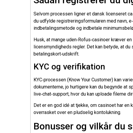
Sådan registrerer du d
Selvom processen ligner et dansk licenseret casi
du udfylde registreringsformularen med navn, e‑
indbetalingsmetode og indbetale minimumsbelø
Husk, at mange uden‑Rofus‑casinoer kræver en m
licensmyndigheds regler. Det kan betyde, at du 
betalingskort‑udskrift.
KYC og verifikation
KYC‑processen (Know Your Customer) kan variere 
dokumenterne, jo hurtigere kan du begynde at sp
live‑chat‑support, hvor du kan uploade filerne dir
Det er en god idé at tjekke, om casinoet har en k
overrasket over en pludselig kontolukning.
Bonusser og vilkår du 