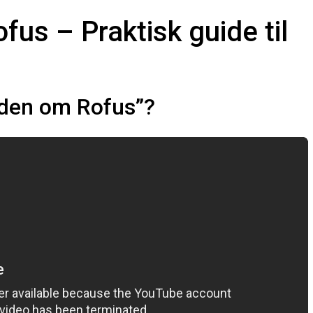
us – Praktisk guide til
uden om Rofus”?