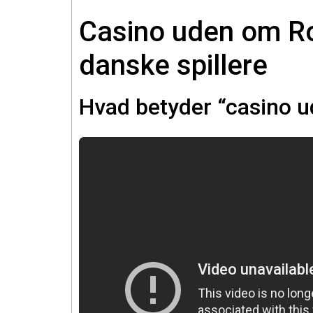
Casino uden om Rof
danske spillere
Hvad betyder “casino 