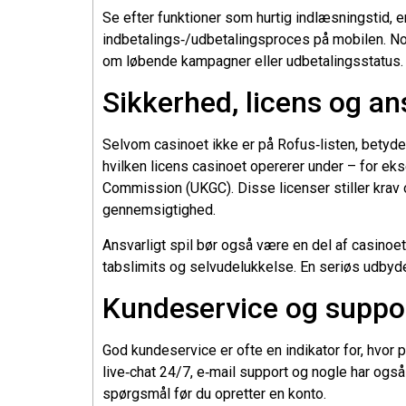
Se efter funktioner som hurtig indlæsningstid, 
indbetalings‑/udbetalingsproces på mobilen. No
om løbende kampagner eller udbetalingsstatus.
Sikkerhed, licens og ans
Selvom casinoet ikke er på Rofus‑listen, betyder 
hvilken licens casinoet opererer under – for e
Commission (UKGC). Disse licenser stiller krav 
gennemsigtighed.
Ansvarligt spil bør også være en del af casinoet
tabslimits og selvudelukkelse. En seriøs udbyder 
Kundeservice og suppo
God kundeservice er ofte en indikator for, hvor p
live‑chat 24/7, e‑mail support og nogle har også 
spørgsmål før du opretter en konto.