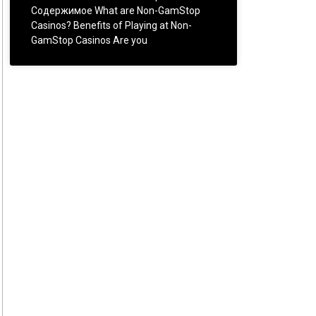
Содержимое What are Non-GamStop
Casinos? Benefits of Playing at Non-
GamStop Casinos Are you