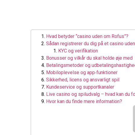
Hvad betyder “casino uden om Rofus”?
Sådan registrerer du dig på et casino ud
KYC og verifikation
Bonusser og vilkår du skal holde øje med
Betalingsmetoder og udbetalingshastighe
Mobiloplevelse og app‑funktioner
Sikkerhed, licens og ansvarligt spil
Kundeservice og supportkanaler
Live casino og spiludvalg – hvad kan du f
Hvor kan du finde mere information?