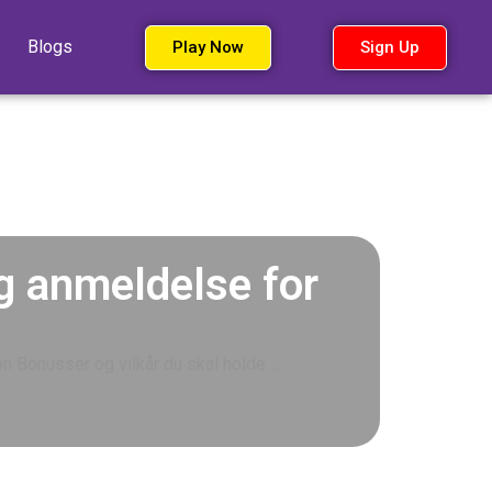
Blogs
Play Now
Sign Up
g anmeldelse for
 Bonusser og vilkår du skal holde ...