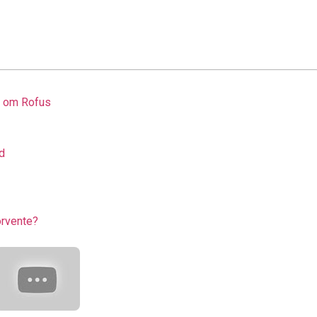
en om Rofus
d
orvente?