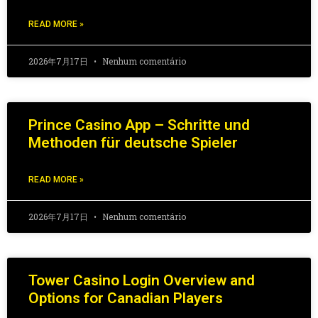
READ MORE »
2026年7月17日
Nenhum comentário
Prince Casino App – Schritte und
Methoden für deutsche Spieler
READ MORE »
2026年7月17日
Nenhum comentário
Tower Casino Login Overview and
Options for Canadian Players