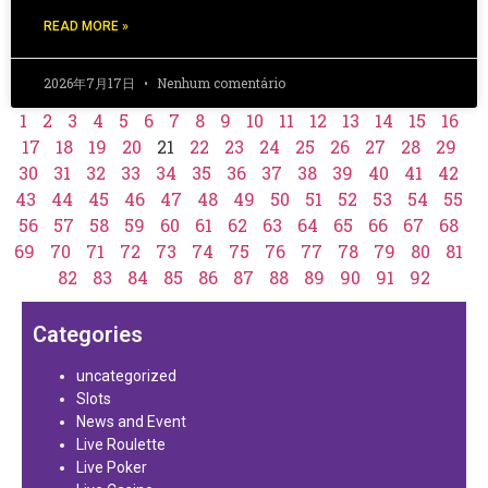
READ MORE »
2026年7月17日
Nenhum comentário
1
2
3
4
5
6
7
8
9
10
11
12
13
14
15
16
17
18
19
20
21
22
23
24
25
26
27
28
29
30
31
32
33
34
35
36
37
38
39
40
41
42
43
44
45
46
47
48
49
50
51
52
53
54
55
56
57
58
59
60
61
62
63
64
65
66
67
68
69
70
71
72
73
74
75
76
77
78
79
80
81
82
83
84
85
86
87
88
89
90
91
92
Categories
uncategorized
Slots
News and Event
Live Roulette
Live Poker