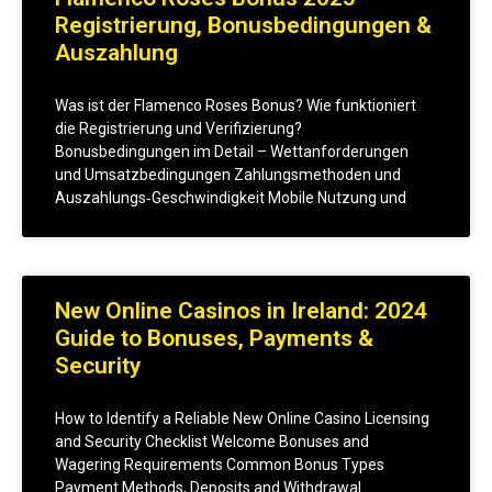
Registrierung, Bonusbedingungen &
Auszahlung
Was ist der Flamenco Roses Bonus? Wie funktioniert
die Registrierung und Verifizierung?
Bonusbedingungen im Detail – Wettanforderungen
und Umsatzbedingungen Zahlungsmethoden und
Auszahlungs‑Geschwindigkeit Mobile Nutzung und
New Online Casinos in Ireland: 2024
Guide to Bonuses, Payments &
Security
How to Identify a Reliable New Online Casino Licensing
and Security Checklist Welcome Bonuses and
Wagering Requirements Common Bonus Types
Payment Methods, Deposits and Withdrawal