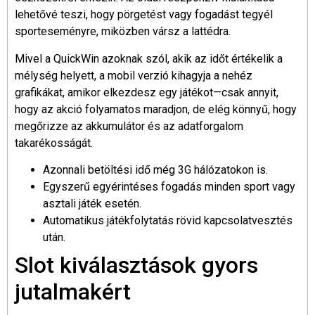
lehetővé teszi, hogy pörgetést vagy fogadást tegyél
sporteseményre, miközben vársz a lattédra.
Mivel a QuickWin azoknak szól, akik az időt értékelik a
mélység helyett, a mobil verzió kihagyja a nehéz
grafikákat, amikor elkezdesz egy játékot—csak annyit,
hogy az akció folyamatos maradjon, de elég könnyű, hogy
megőrizze az akkumulátor és az adatforgalom
takarékosságát.
Azonnali betöltési idő még 3G hálózatokon is.
Egyszerű egyérintéses fogadás minden sport vagy
asztali játék esetén.
Automatikus játékfolytatás rövid kapcsolatvesztés
után.
Slot kiválasztások gyors
jutalmakért