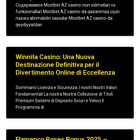
Содержимое Mostbet AZ casino-nun xidmətləri və
funksionalləri Mostbet AZ casino-da qazanmaq üçün
nəzərə alınmalıdırı xassələr Mostbet AZ casino-da
qeydiyyatdan
Winnita Casino: Una Nuova
Destinazione Definitiva per il
Divertimento Online di Eccellenza
Sommario Licenza e Sicurezza: I nostri Nostri Valori
Fondamentali La nostra Nostra Collezione di Titoli
Premium Sistemi di Deposito Sicuri e Veloci Il
Programma di
Flamenco Roses Bonus 2025 –