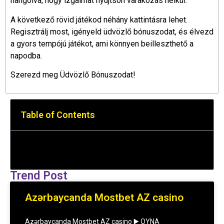
hangolva, hogy izgalmat nyújtson várakozás nélkül.
A következő rövid játékod néhány kattintásra lehet.
Regisztrálj most, igényeld üdvözlő bónuszodat, és élvezd
a gyors tempójú játékot, ami könnyen beilleszthető a
napodba.
Szerezd meg Üdvözlő Bónuszodat!
Table of Contents
Trend Post
Azərbaycanda Mostbet AZ casino
Azərbaycanda Mostbet AZ casino ▶️ OYNA