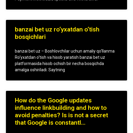
banzai bet uz ro‘yxatdan o‘tish
bosqichlari
banzai bet uz – Boshlovchilar uchun amaliy qo‘llanma
Ro‘yxatdan o‘tish va hisob yaratish banzai bet uz
platformasida hisob ochish bir necha bosqichda
amalga oshiriladi. Saytning
How do the Google updates
influence linkbuilding and how to
avoid penalties? Is is not a secret
that Google is constantl…