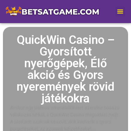
Crash Game
QuickWin Casino –
Gyorsított
nyerőgépek, Élő
akció és Gyors
nyeremények rövid
játékokra
Amikor egy játékos adrenalinlöketet szeretne hosszú
várakozás nélkül, a QuickWin Casino megoldást nyújt.
A platform azoknak készült, akik kedvelik a gyors
pörgetéseket, az azonnali kifizetéseket ...