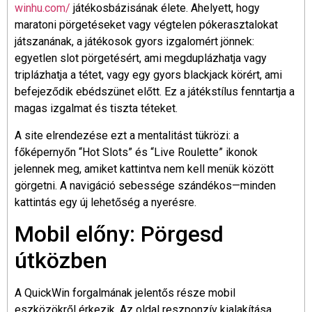
winhu.com/
játékosbázisának élete. Ahelyett, hogy
maratoni pörgetéseket vagy végtelen pókerasztalokat
játszanának, a játékosok gyors izgalomért jönnek:
egyetlen slot pörgetésért, ami megduplázhatja vagy
triplázhatja a tétet, vagy egy gyors blackjack körért, ami
befejeződik ebédszünet előtt. Ez a játékstílus fenntartja a
magas izgalmat és tiszta téteket.
A site elrendezése ezt a mentalitást tükrözi: a
főképernyőn “Hot Slots” és “Live Roulette” ikonok
jelennek meg, amiket kattintva nem kell menük között
görgetni. A navigáció sebessége szándékos—minden
kattintás egy új lehetőség a nyerésre.
Mobil előny: Pörgesd
útközben
A QuickWin forgalmának jelentős része mobil
eszközökről érkezik. Az oldal reszponzív kialakítása